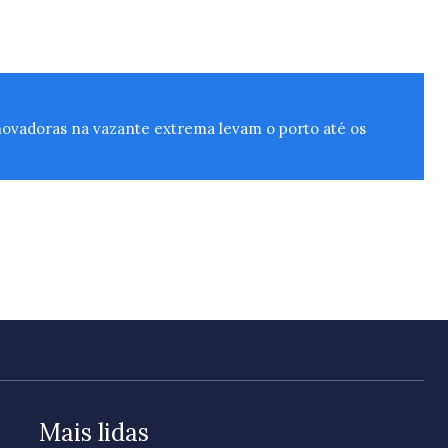
novadoras na vazante extrema levam o porto até os
Mais lidas