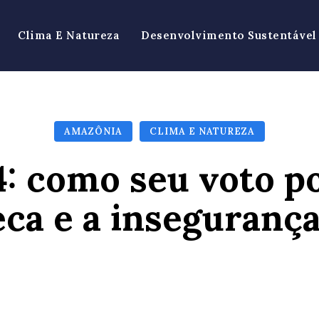
Clima E Natureza
Desenvolvimento Sustentável
AMAZÔNIA
CLIMA E NATUREZA
4: como seu voto 
eca e a inseguranç
Facebook
X
Pinterest
Wh