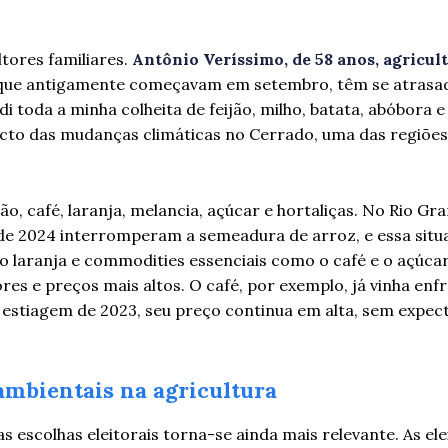
tores familiares.
Antônio Veríssimo, de 58 anos, agricult
s, que antigamente começavam em setembro, têm se atrasa
i toda a minha colheita de feijão, milho, batata, abóbora e
acto das mudanças climáticas no Cerrado, uma das regiões
jão, café, laranja, melancia, açúcar e hortaliças. No Rio Gra
de 2024 interromperam a semeadura de arroz, e essa situ
 laranja e commodities essenciais como o café e o açúcar,
res e preços mais altos. O café, por exemplo, já vinha en
 estiagem de 2023, seu preço continua em alta, sem expect
 ambientais na agricultura
as escolhas eleitorais torna-se ainda mais relevante. As el