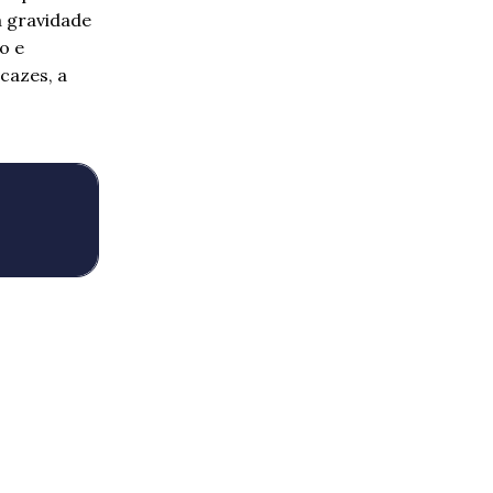
a gravidade
o e
icazes, a