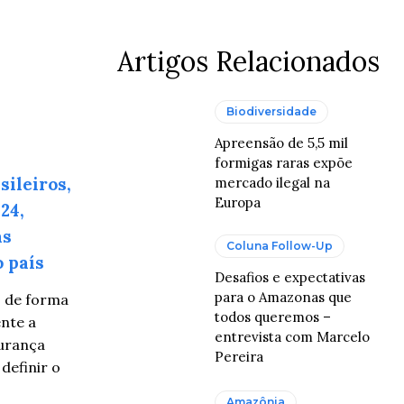
Artigos Relacionados
Biodiversidade
Apreensão de 5,5 mil
formigas raras expõe
sileiros,
mercado ilegal na
Europa
24,
as
Coluna Follow-Up
o país
Desafios e expectativas
para o Amazonas que
o de forma
todos queremos –
nte a
entrevista com Marcelo
gurança
Pereira
definir o
Amazônia