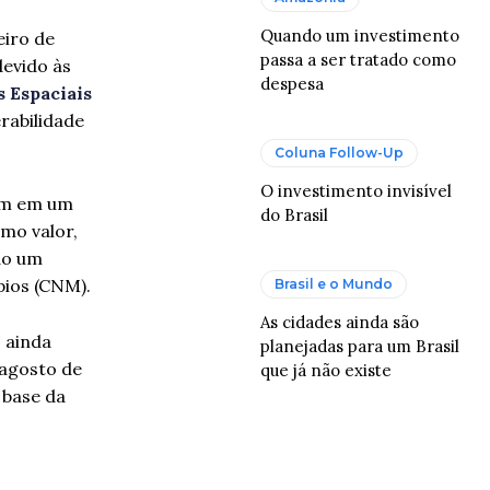
Quando um investimento
eiro de
passa a ser tratado como
devido às
despesa
s Espaciais
rabilidade
Coluna Follow-Up
O investimento invisível
ram em um
do Brasil
mo valor,
do um
pios (CNM).
Brasil e o Mundo
As cidades ainda são
 ainda
planejadas para um Brasil
 agosto de
que já não existe
 base da