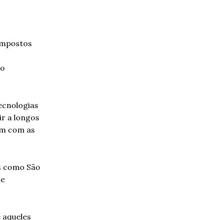
impostos
ão
ecnologias
ir a longos
em com as
s como São
ue
e aqueles