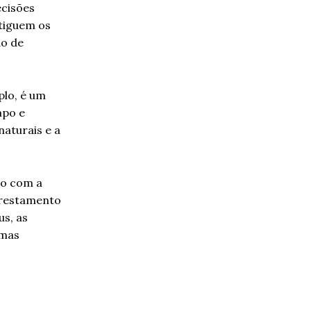
ecisões
itiguem os
ão de
plo, é um
mpo e
naturais e a
ro com a
lorestamento
us, as
emas