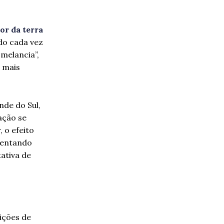
or da terra
do cada vez
 melancia”,
 mais
nde do Sul,
ação se
 o efeito
frentando
ativa de
eições de