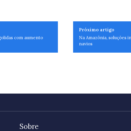
Próximo artigo
ngolidas com aumento
Na Amazônia, soluções i
navios
Sobre