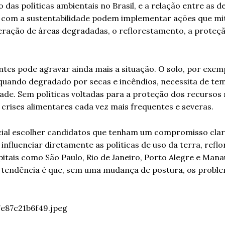
das políticas ambientais no Brasil, e a relação entre as d
dos com a sustentabilidade podem implementar ações que m
eração de áreas degradadas, o reflorestamento, a proteç
ientes pode agravar ainda mais a situação. O solo, por exem
quando degradado por secas e incêndios, necessita de te
dade. Sem políticas voltadas para a proteção dos recursos 
r crises alimentares cada vez mais frequentes e severas.
rucial escolher candidatos que tenham um compromisso cla
influenciar diretamente as políticas de uso da terra, ref
itais como São Paulo, Rio de Janeiro, Porto Alegre e Mana
 a tendência é que, sem uma mudança de postura, os probl