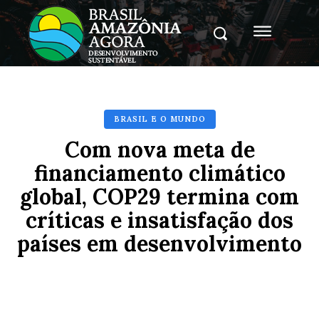
BRASIL E O MUNDO
Com nova meta de
financiamento climático
global, COP29 termina com
críticas e insatisfação dos
países em desenvolvimento
Facebook
X
Pinterest
Whats