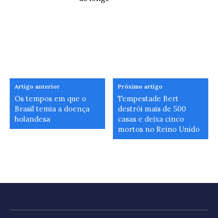
Artigo anterior
Próximo artigo
Os tempos em que o
Tempestade Bert
Brasil temia a doença
destrói mais de 500
holandesa
casas e deixa cinco
mortos no Reino Unido