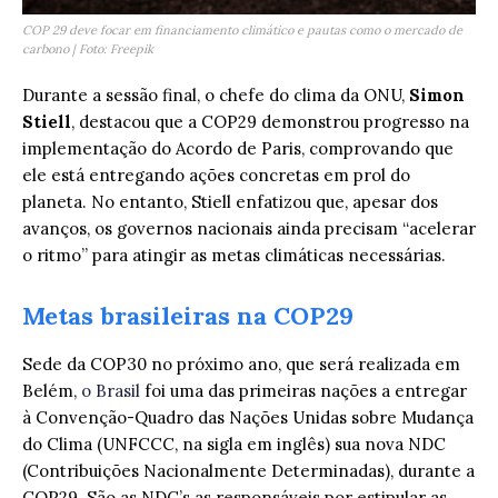
COP 29 deve focar em financiamento climático e pautas como o mercado de
carbono | Foto: Freepik
Durante a sessão final, o chefe do clima da ONU,
Simon
Stiell
, destacou que a COP29 demonstrou progresso na
implementação do Acordo de Paris, comprovando que
ele está entregando ações concretas em prol do
planeta. No entanto, Stiell enfatizou que, apesar dos
avanços, os governos nacionais ainda precisam “acelerar
o ritmo” para atingir as metas climáticas necessárias.
Metas brasileiras na COP29
Sede da COP30 no próximo ano, que será realizada em
Belém,
o Brasil
foi uma das primeiras nações a entregar
à Convenção-Quadro das Nações Unidas sobre Mudança
do Clima (UNFCCC, na sigla em inglês) sua nova NDC
(Contribuições Nacionalmente Determinadas), durante a
COP29. São as NDC’s as responsáveis por estipular as