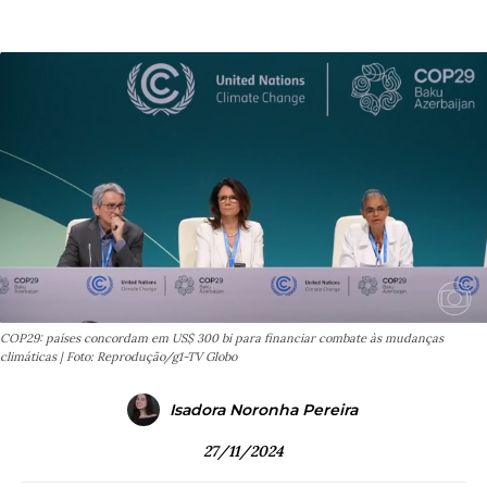
COP29: países concordam em US$ 300 bi para financiar combate às mudanças
climáticas | Foto: Reprodução/g1-TV Globo
Isadora Noronha Pereira
27/11/2024