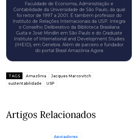
Faculdade de Economia, Administração e
Contabilidade da Universidade de São Paulo, da qual
foi reitor de 1997 a 2001. É também professor do
Instituto de Relações Internacionais da USP. Integra
o Conselho Deliberativo da Biblioteca Brasiliana
Guita e José Mindlin em São Paulo e do Graduate
Institute of International and Development Studies
(IHEID), em Genebra. Além de parceiro e fundador
do portal Brasil Amazônia Agora
TAGS
Amazônia
Jacques Marcovitch
sustentabilidade
USP
Artigos Relacionados
Apoiadores