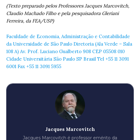
(Texto preparado pelos Professores Jacques Marcovitch,
Claudio Machado Filho e pela pesquisadora Gleriani
Ferreira, da FEA/USP)
Faculdade de Economia, Administração e Contabilidade
da Universidade de São Paulo Diretoria (Ala Verde – Sala
108 A) Av. Prof. Luciano Gualberto 908 CEP 05508 010
Cidade Universitária São Paulo SP Brasil Tel +55 11 3091
6001 Fax +55 11 3091 5955
Jacques Marcovitch
Jacques Marcovitch é professor emérito da