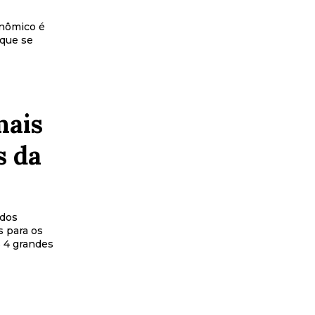
onômico é
que se
mais
s da
 para os
 4 grandes