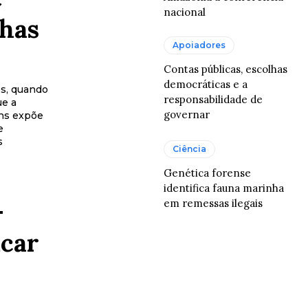
nacional
lhas
Apoiadores
Contas públicas, escolhas
democráticas e a
os, quando
responsabilidade de
ue a
governar
ins expõe
e
s
Ciência
Genética forense
identifica fauna marinha
–
em remessas ilegais
icar