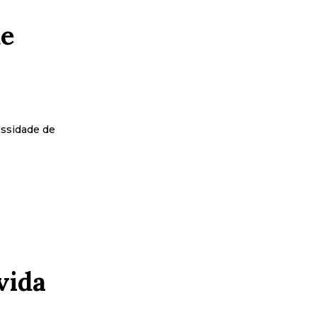
de
essidade de
vida