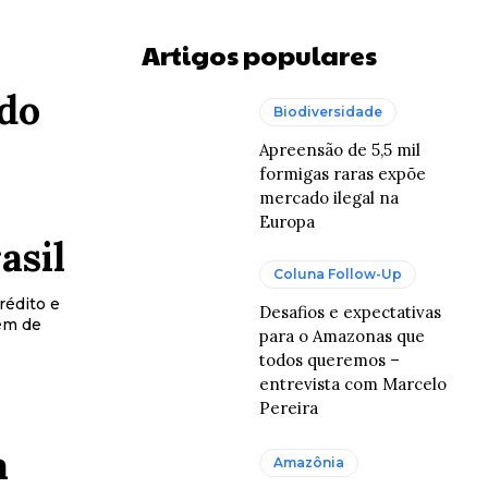
Artigos populares
 do
Biodiversidade
Apreensão de 5,5 mil
formigas raras expõe
mercado ilegal na
Europa
asil
Coluna Follow-Up
rédito e
Desafios e expectativas
lém de
para o Amazonas que
todos queremos –
entrevista com Marcelo
Pereira
a
Amazônia