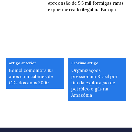
Apreensão de 5,5 mil formigas raras
expõe mercado ilegal na Europa
Artigo anterior
Próximo artigo
Bemol comemora 83
Organizações
anos com cabines de
pressionam Brasil por
CDs dos anos 2000
fim da exploração de
petróleo e gás na
Amazônia