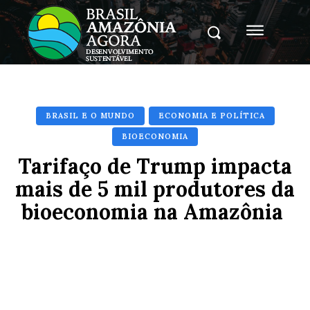
BRASIL E O MUNDO
ECONOMIA E POLÍTICA
BIOECONOMIA
Tarifaço de Trump impacta
mais de 5 mil produtores da
bioeconomia na Amazônia
Facebook
X
Pinterest
Whats