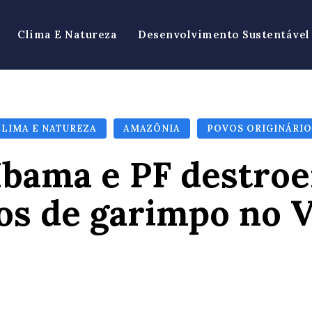
Clima E Natureza
Desenvolvimento Sustentável
CLIMA E NATUREZA
AMAZÔNIA
POVOS ORIGINÁRIO
Ibama e PF destroe
s de garimpo no Va
Facebook
X
Pinterest
Wh