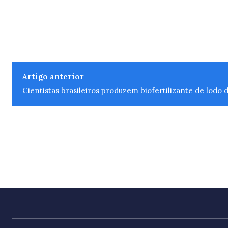
Artigo anterior
Cientistas brasileiros produzem biofertilizante de lodo 