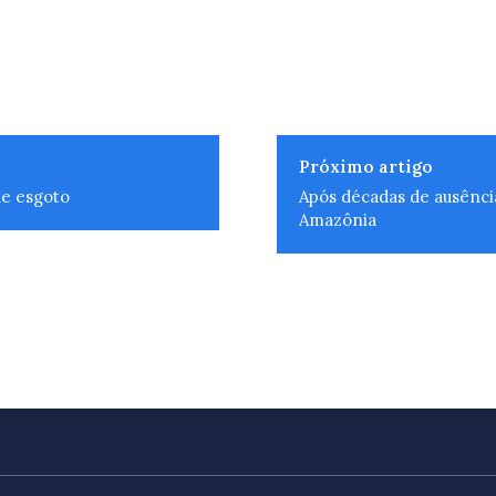
Próximo artigo
de esgoto
Após décadas de ausênci
Amazônia