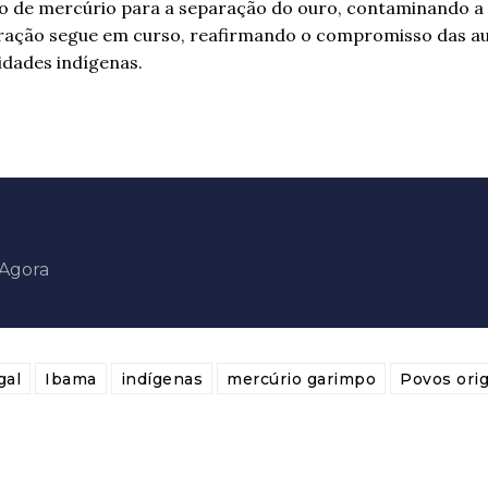
o de mercúrio para a separação do ouro, contaminando a
eração segue em curso, reafirmando o compromisso das a
idades indígenas.
aAgora
gal
Ibama
indígenas
mercúrio garimpo
Povos orig