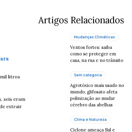
Artigos Relacionados
Mudanças Climáticas
Ventos fortes: saiba
como se proteger em
para
casa, na rua e no trânsito
Sem categoria
il litros
Agrotóxico mais usado no
mundo, glifosato afeta
polinização ao mudar
s, seis eram
cérebro das abelhas
de extrair
Clima e Natureza
Ciclone ameaça Sul e