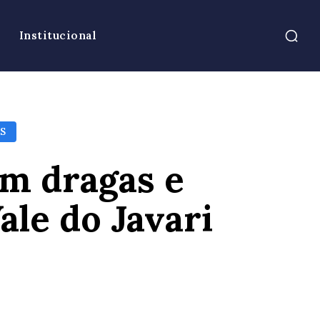
Institucional
S
m dragas e
le do Javari
atsApp