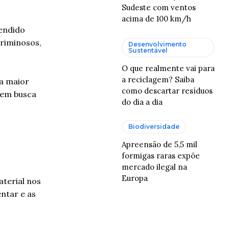
Sudeste com ventos
acima de 100 km/h
eendido
criminosos,
Desenvolvimento
Sustentável
O que realmente vai para
a reciclagem? Saiba
 a maior
como descartar resíduos
 em busca
do dia a dia
Biodiversidade
Apreensão de 5,5 mil
formigas raras expõe
mercado ilegal na
Europa
terial nos
ntar e as