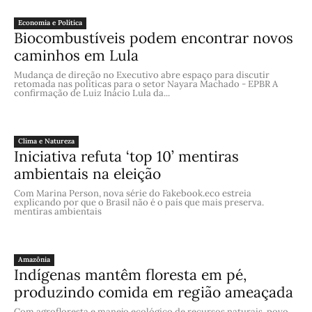
Economia e Política
Biocombustíveis podem encontrar novos
caminhos em Lula
Mudança de direção no Executivo abre espaço para discutir
retomada nas políticas para o setor Nayara Machado - EPBR A
confirmação de Luiz Inácio Lula da...
Clima e Natureza
Iniciativa refuta ‘top 10’ mentiras
ambientais na eleição
Com Marina Person, nova série do Fakebook.eco estreia
explicando por que o Brasil não é o país que mais preserva.
mentiras ambientais
Amazônia
Indígenas mantêm floresta em pé,
produzindo comida em região ameaçada
Com agrofloresta e manejo ecológico de recursos naturais, povo