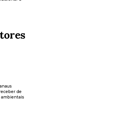
tores
Manaus
receber de
s ambientais