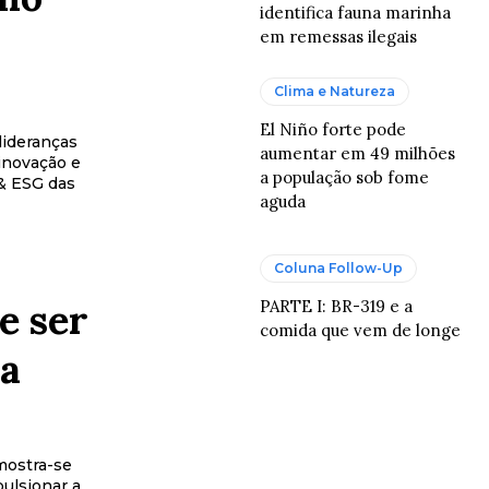
identifica fauna marinha
em remessas ilegais
Clima e Natureza
El Niño forte pode
ideranças
aumentar em 49 milhões
 inovação e
a população sob fome
& ESG das
aguda
Coluna Follow-Up
e ser
PARTE I: BR-319 e a
comida que vem de longe
na
 mostra-se
pulsionar a