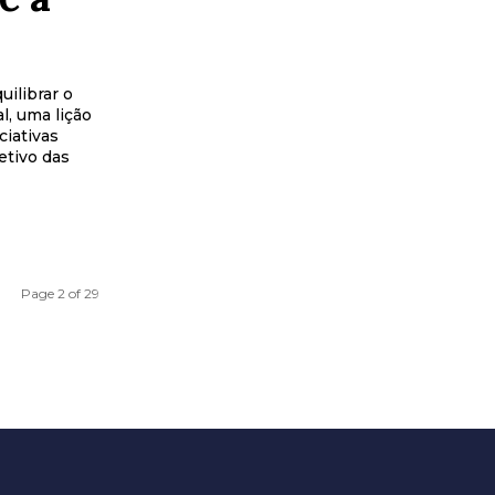
ilibrar o
, uma lição
ciativas
etivo das
Page 2 of 29