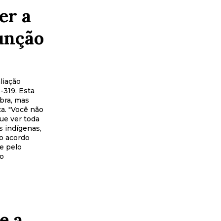
er a
função
liação
-319. Esta
bra, mas
a. "Você não
ue ver toda
s indígenas,
o acordo
de pelo
 o
e a