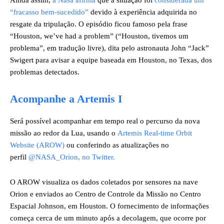
Ainda assim,
a Nasa afirma
que a situação foi
considerada um
“fracasso bem-sucedido”
devido à experiência adquirida no
resgate da tripulação. O episódio ficou famoso pela frase
“Houston, we’ve had a problem” (“Houston, tivemos um
problema”, em tradução livre), dita pelo astronauta John “Jack”
Swigert para avisar a equipe baseada em Houston, no Texas, dos
problemas detectados.
Acompanhe a Artemis I
Será possível acompanhar em tempo real o percurso da nova
missão ao redor da Lua, usando o
Artemis Real-time Orbit
Website (AROW)
ou conferindo as atualizações no
perfil
@NASA_Orion, no Twitter.
O AROW visualiza os dados coletados por sensores na nave
Orion e enviados ao Centro de Controle da Missão no Centro
Espacial Johnson, em Houston. O fornecimento de informações
começa cerca de um minuto após a decolagem, que ocorre por