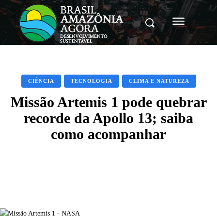
CIÊNCIA
TECNOLOGIA
CLIMA E NATUREZA
Missão Artemis 1 pode quebrar
recorde da Apollo 13; saiba
como acompanhar
Facebook
X
Pinterest
WhatsAp