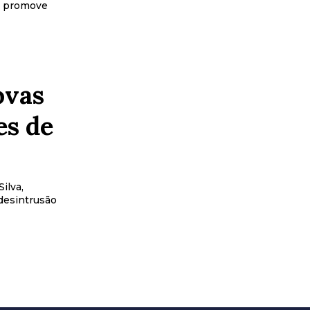
, promove
ovas
es de
ilva,
desintrusão