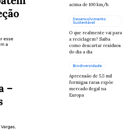
batem
acima de 100 km/h
eção
Desenvolvimento
Sustentável
O que realmente vai para
a reciclagem? Saiba
r esse
om a
como descartar resíduos
do dia a dia
Biodiversidade
Apreensão de 5,5 mil
formigas raras expõe
a –
mercado ilegal na
Europa
s
 Vargas,